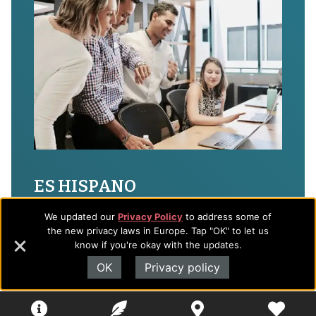
ES HISPANO
La inclusión del idioma español en cada sesión
We updated our
Privacy Policy
to address some of
ayudará al participante a reinterpretar su
the new privacy laws in Europe. Tap "OK" to let us
know if you're okay with the updates.
formación, tradición, vínculos sociales, bagaje
cultural, y contexto. Al completar estas tres
OK
Privacy policy
jornadas (fe, trabajo, y economía) de forma
colectiva y comunal, el participante o la